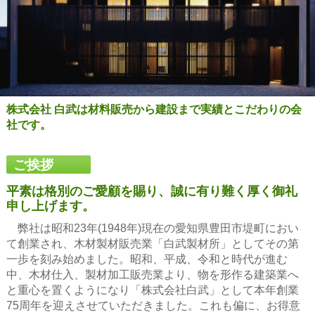
株式会社 白武は材料販売から建設まで実績とこだわりの会
社です。
ご挨拶
平素は格別のご愛顧を賜り、誠に有り難く厚く御礼
申し上げます。
弊社は昭和23年(1948年)現在の愛知県豊田市堤町におい
て創業され、木材製材販売業「白武製材所」としてその第
一歩を刻み始めました。昭和、平成、令和と時代が進む
中、木材仕入、製材加工販売業より、物を形作る建築業へ
と重心を置くようになり「株式会社白武」として本年創業
75周年を迎えさせていただきました。これも偏に、お得意