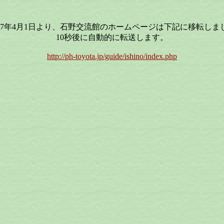
27年4月1日より、石野交流館のホームページは下記に移転しま
10秒後に自動的に転送します。
http://ph-toyota.jp/guide/ishino/index.php