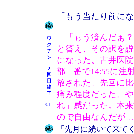
「もう当たり前に
「もう済んだぁ？
ワ
ク
と答え、その訳を説
チ
ン
になった。古井医院
2
部一番で14:55に
回
目
放された。先回に比
終
痛み程度だった。や
了
れ」感だった。本来
9/11
ので自由なんだが…
「先月に続いて来て