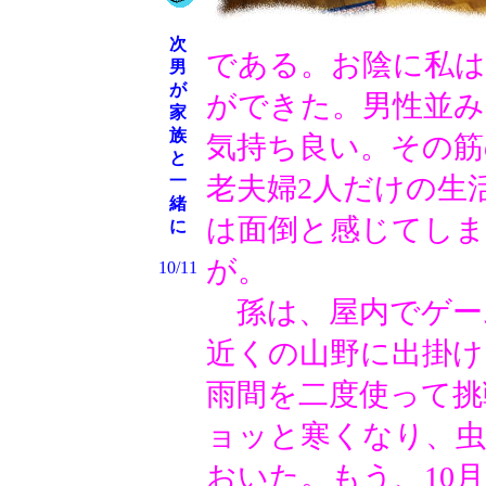
次
である。お陰に私は
男
が
ができた。男性並み
家
族
気持ち良い。その
と
一
老夫婦2人だけの生
緒
は面倒と感じてし
に
が。
10/11
孫は、屋内でゲー
近くの山野に出掛け
雨間を二度使って挑
ョッと寒くなり、
おいた。もう、10