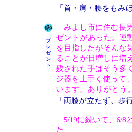
「首・肩・腰をもみ
みよし市に住む長男
ゼントがあった。運
プ
を目指したがそんな
レ
ゼ
ることが日増しに増
ン
ト
残された手はそう多
ジ器を上手く使って
います。ありがとう
「両膝が立たず、歩
5/19に続いて、6/8と6
た。