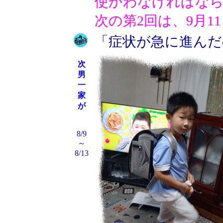
使かわなければなら
次の第2回は、9月1
「症状が急に進んだ
次
男
一
家
が
8/9
～
8/13