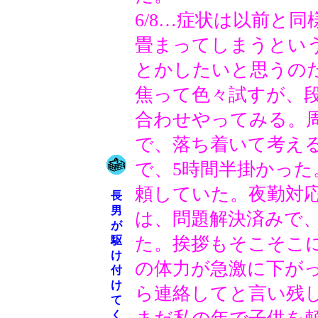
6/8…症状は以前と
畳まってしまうとい
とかしたいと思うの
焦って色々試すが、
合わせやってみる。
で、落ち着いて考え
で、5時間半掛かっ
頼していた。夜勤対
長
男
は、問題解決済みで
が
た。挨拶もそこそこ
駆
け
の体力が急激に下が
付
け
ら連絡してと言い残
て
く