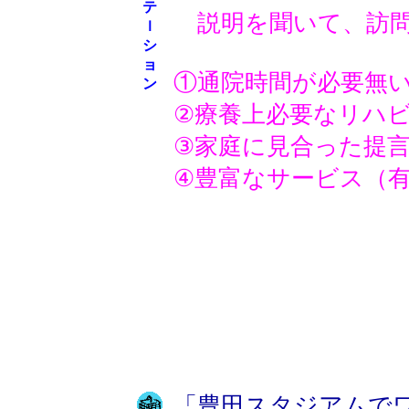
テ
説明を聞いて、訪問
ｌ
シ
ョ
①通院時間が必要無
ン
②療養上必要なリハ
③家庭に見合った提
④豊富なサービス（
「豊田スタジアムで