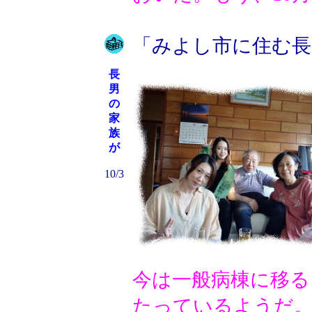
「みよし市に住む長
長
男
の
家
族
が
10/3
今は一般病棟に移る
たっているようだ