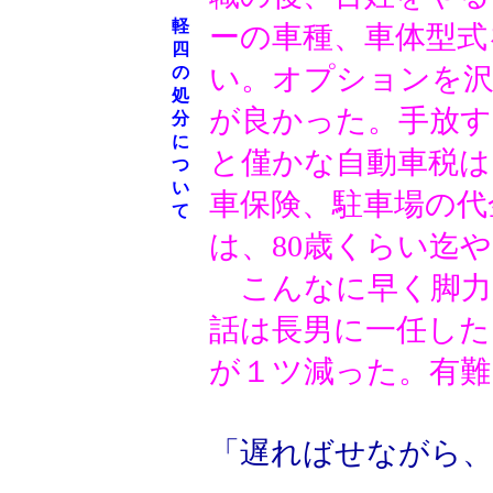
軽
ーの車種、車体型式
四
い。オプションを沢
の
処
が良かった。手放す
分
に
と僅かな自動車税は
つ
い
車保険、駐車場の代
て
は、80歳くらい迄
こんなに早く脚力
話は長男に一任した
が１ツ減った。有難
「遅ればせながら、