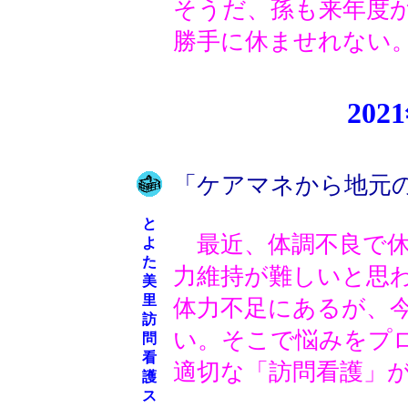
そうだ、孫も来年度
勝手に休ませれない
20
「ケアマネから地元
と
最近、体調不良で休
よ
た
力維持が難しいと思
美
里
体力不足にあるが、
訪
い。そこで悩みをプ
問
看
適切な「訪問看護」
護
ス