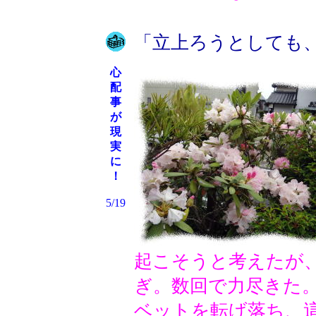
「立上ろうとしても
心
配
事
が
現
実
に
！
5/19
起こそうと考えたが、
ぎ。数回で力尽きた
ベットを転げ落ち、