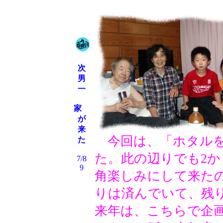
次
男
一
家
が
来
今回は、「ホタルを
た
た。此の辺りでも2か
7/8
9
角楽しみにして来た
りは済んでいて、残
来年は、こちらで企