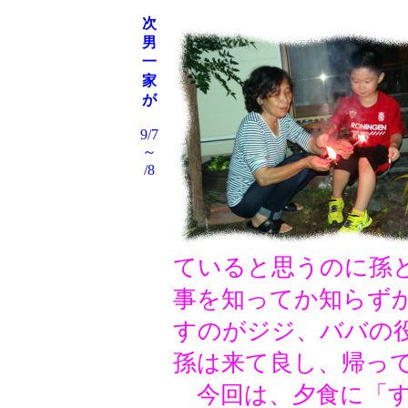
次
男
一
家
が
9/7
～
/8
ていると思うのに孫
事を知ってか知らず
すのがジジ、ババの
孫は来て良し、帰っ
今回は、夕食に
「