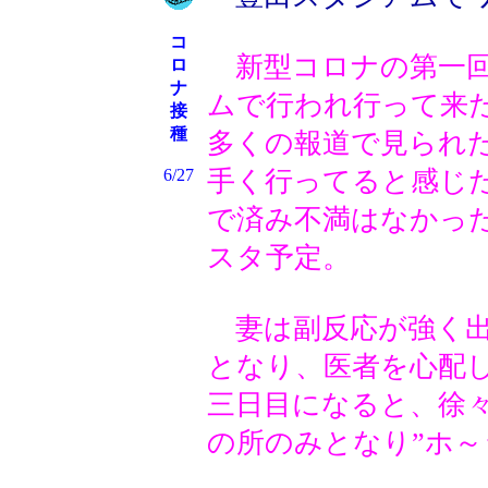
コ
新型コロナの第一回
ロ
ナ
ムで行われ行って来
接
種
多くの報道で見られ
6/27
手く行ってると感じ
で済み不満はなかった
スタ予定。
妻は副反応が強く出
となり、医者を心配
三日目になると、徐
の所のみとなり”ホ～