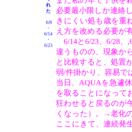
まだ私の年で子供を
れ
必要最小限しか連絡
た
きにくい処も歳を重
6/8
・
え方を改める必要が
6/14
・
6/14と6/23、6/2
6/23
違うものの、現象か
と比較すると、処置
弱/件掛かり、容易で
当日、AQUAを急遽休
を取ることになって
狂わせると戻るのが
くなった）。→老化
ここにきて、連続発