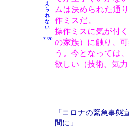
え
ムは決められた通
ら
れ
作ミスだ。
な
い
操作ミスに気が付
７/20
の家族）に触り、
う。今となっては、
欲しい（技術、気力
「コロナの緊急事態
間に」