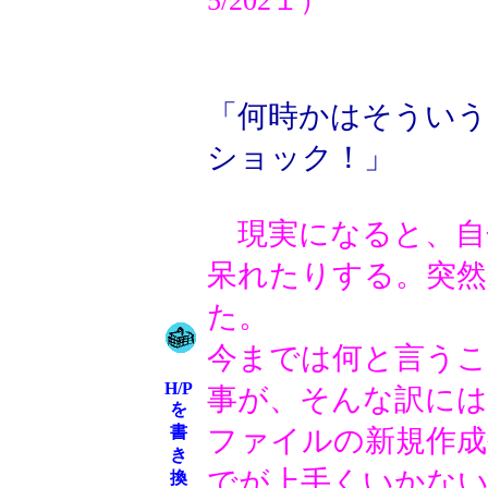
5/202１）
「何時かはそういう
ショック！」
現実になると、自
呆れたりする。突然
た。
今までは何と言う
H/P
事が、そんな訳に
を
書
ファイルの新規作成
き
でが上手くいかな
換