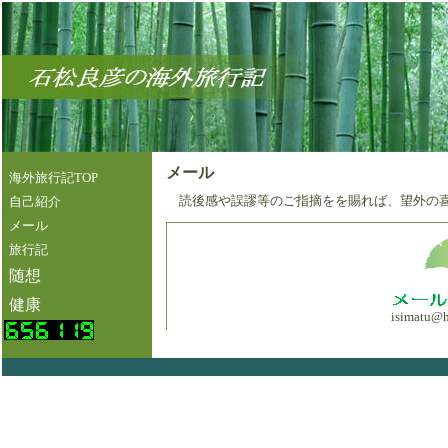
メール
海外旅行記TOP
読後感や誤謬等のご指摘をを賜れば、望外の
自己紹介
メール
旅行記
随想
健康
isimatu@h