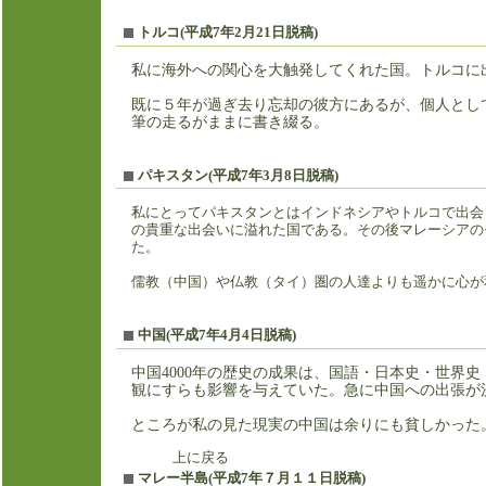
トルコ
(平成7年2月21日脱稿)
私に海外への関心を大触発してくれた国。トルコに
既に５年が過ぎ去り忘却の彼方にあるが、個人とし
筆の走るがままに書き綴る。
パキスタン(平成7年3月8日脱稿)
私にとってパキスタンとはインドネシアやトルコで出会
の貴重な出会いに溢れた国である。その後マレーシアの
た
儒教（中国）や仏教（タイ）圏の人達よりも遥かに心が
中国
(平成7年4月4日脱稿)
中国
4000
年の歴史の成果は、国語・日本史・世界史
観にすらも影響を与えていた。急に中国への出張が
ところが私の見た現実の中国は余りにも貧しかった
上に戻る
マレー半島(平成7年７月１１日脱稿)