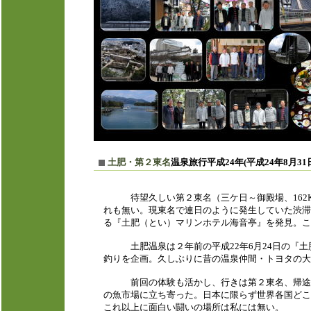
土肥・第２東名
温泉旅行平成24年(平成24年8月31
待望久しい第２東名（三ケ日～御殿場、162Km
れも無い。現東名で連日のように発生していた渋滞
る『土肥（とい）マリンホテル海音亭』を発見。こ
土肥温泉は２年前の平成22年6月24日の『土
釣りを企画。久しぶりに昔の温泉仲間・トヨタの大
前回の体験も活かし、行きは第２東名、帰途は
の魚市場に立ち寄った。日本に限らず世界各国どこ
これ以上に面白い闘いの場所は私には無い。