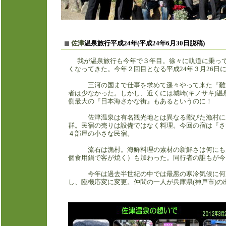
上に戻
佐津
温泉旅行平成24年(平成24年6月30日脱稿)
我が温泉旅行も今年で３年目。徐々に軌道に乗っ
くなってきた。今年２回目となる平成24年３月26日
三河の国まで仕事を求めて遥々やって来た『難民
者は少なかった。しかし、近くには城崎(キノサキ)温
側最大の『日本海さかな街』もあるというのに！
佐津温泉は有名観光地とは異なる鄙びた漁村にあ
群。民宿の売りは設備ではなく料理。今回の宿は『さ
４部屋の小さな民宿。
流石は漁村。海鮮料理の素材の新鮮さは何にも勝
個食用鍋で客が焼く）も加わった。同行者の誰もが今
今年は過去半世紀の中では最悪の寒冷気候に何度
し、臨機応変に変更。仲間の一人が兵庫県(神戸市)