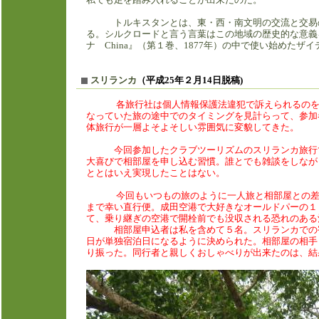
私でも足を踏み入れることが出来たのだ。
トルキスタンとは、東・西・南文明の交流と交易の場
る。シルクロードと言う言葉はこの地域の歴史的な意義
ナ China』（第１巻、1877年）の中で使い始めたザイデ
スリランカ
（平成25年２月14日脱稿)
各旅行社は個人情報保護法違犯で訴えられるの
なっていた旅の途中でのタイミングを見計らって、参加
体旅行が一層よそよそしい雰囲気に変貌してきた。
今回参加したクラブツーリズムのスリランカ旅行では
大喜びで相部屋を申し込む習慣。誰とでも雑談をしなが
ととはいえ実現したことはない。
今回もいつもの旅のように一人旅と相部屋との
まで幸い直行便。成田空港で大好きなオールドパーの１
て、乗り継ぎの空港で開栓前でも没収される恐れのある
相部屋申込者は私を含めて５名。スリランカでの宿泊
日が単独宿泊日になるように決められた。相部屋の相手
り振った。同行者と親しくおしゃべりが出来たのは、結