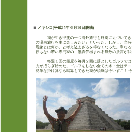
メキシコ(平成25年６月10日脱稿)
我が生き甲斐の一つ海外旅行も終焉に近づいてき
の温泉旅行を主に楽しみたい』といった。しかし、当時
現象とは何か、と考え込まざるを得なくなった。単なる
験もない若い専門家の、無責任極まれる無数の放言が我
毎週１回の頻度を毎月２回に落としたゴルフでは
力が揺らぎ始めた。ゴルフをしない全ての水・金はテニ
簡単な掛け算なら暗算もできた我が頭脳は今いずこ！ 