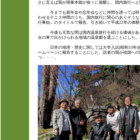
さに言えば我が帰巣本能が徐々に覚醒し、国内旅行へと
今までも新年会や忘年会などに仲間を誘っては時々近
わせるテニス仲間のうち、国内旅行に関心のありそうな
行事始』のタイトルで報告。引き続いて平成22年の体
今後も元気な間は国内温泉旅行を続ける価値があると
台の車で出かけられる地域の温泉郷を選ぶことにした。
日本の地理・歴史に関しては大学入試(昭和33年)
ームページに報告することにした。読者の我が祖国への
つ・・・。