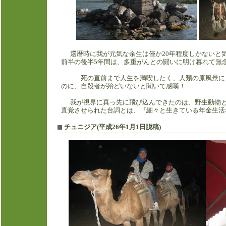
還暦時に我が元気な余生は僅か
20
年程度しかないと
前半の後半
5
年間は、多重がんとの闘いに明け暮れて無
死の直前まで人生を満喫したく、人類の原風景にヒ
のに、自殺者が殆どいないと聞いて感嘆！
我が視界に真っ先に飛び込んできたのは、野生動物
直覚させられた台詞とは、『細々と生きている年金生活
チュニジア(平成26年1月1日脱稿)