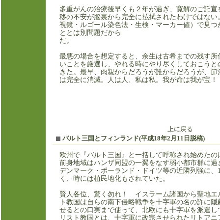
多重がんの治療後早くも２年が過ぎ、寛解のご託宣
移の不安が脳裏から完全に払拭されたわけではない
視鏡・ルゴール染色法・生検・マーカー値）で見つ
ととは別問題だから
だ
最悪の場合を想定すると、余生は古希までの残す所
いことを厳選し、やれる時にやり尽くしておこうと
きた。最早、肉親からだろうが誰からだろうが、節
は完全に消滅。人は人、私は私。我
上に戻る
バルト三国とフィンランド(平成18年2月11日脱稿)
欧州で『バルト三国』と一括して呼称され始めたの
前身地域はハンザ同盟の一翼をなす弱小都市群に過
デンマーク・ポーランド・ドイツ等の近隣列強に、
く、時には植民地化もされていた。
賢人各位、驚く勿れ！ イスラーム諸国から聖地エ
ト教国は自らの南下侵略戦争を十字軍の名の許に隠
せるとの口実まで使って、北欧にも十字軍を派遣し
リスト教国とは、十字軍に改宗させられたリトアニ