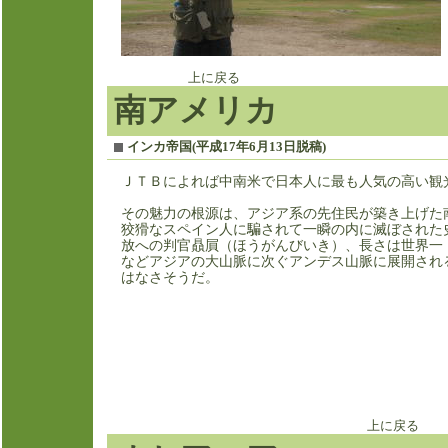
上に戻る
南アメリカ
イン
カ帝国(平成17年6月13日脱稿)
ＪＴＢによれば中南米で日本人に最も人気の高い観
その魅力の根源は、アジア系の先住民が築き上げた
狡猾なスペイン人に騙されて一瞬の内に滅ぼされた
放への判官贔屓（ほうがんびいき）、長さは世界一
などアジアの大山脈に次ぐアンデス山脈に展開され
はなさそうだ。
上に戻る