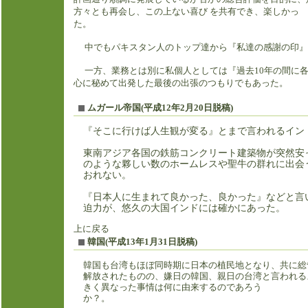
方々とも再会し、この上ない喜び を共有でき、楽しかっ
中でもパキスタン人のトップ達から『私達の感謝の印』
一方、業務とは別に私個人としては『過去10年の間に各
心に秘めて出発した最後の出張のつもりでもあった。
ムガール帝国(平成12年2月20日脱稿)
『そこに行けば人生観が変る』とまで言われるイン
東南アジア各国の鉄筋コンクリート建築物が突然安
のような夥しい数のホームレスや聖牛の群れに出会
おれない。
『日本人に生まれて良かった、良かった』などと言
迫力が、悠久の大国インドには確かにあった。
上に戻る
韓国(平成13年1月31日脱稿)
韓国も台湾もほぼ同時期に日本の植民地となり、共に総
解放されたものの、嫌日の韓国、親日の台湾と言われる
きく異なった事情は何に由来するのであろう
か