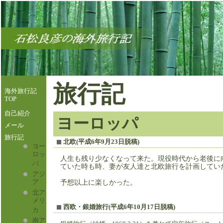
旅行記
海外旅行記
TOP
自己紹介
ヨーロッパ
メール
旅行記
北欧(平成6年9月23日脱稿)
ヨー
ロッ
人生も残り少なくなって来た。現役時代から老後に
パ
ていた時も時、妻が友人達と北欧旅行を計画してい
アジ
ア
予想以上に楽しかった。
北ア
メリ
西欧・銀婚旅行(平成6年10月17日脱稿)
カ
南ア