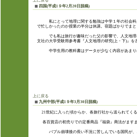
上に戻る
四国(平成1９年2月20日脱稿)
私にとって地理に関する勉強は中学１年の社会科が
で忙しかったのか授業の半分は休講。宿題ばかりでまと
でも私は旅行が趣味だった父の影響で、人文地理へ
文社の大学受験用参考書『人文地理の研究(上・下)』を
中学生用の教科書はデータが少なく内容があまり
上に戻る
九州中部(平成1９年3月30日脱稿)
21世紀に入った頃からか、各旅行社から送られてくる
各百貨店の初売りでの定番商品『福袋』商法がますま
バブル崩壊後の長い不況に苦しんでいる国民が、さ