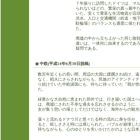
７年振りに訪問したドイツは、マルク
られないほどの、繁栄の真っ最中
いた。安くて豊富な生活物資が店
洪水。人口と交通機関（鉄道・地
駐輪場）のバランスも適度に保た
た。
廃墟の中から立ち上がった同じ敗
違いは、一体何に由来するのであ
疑問である。
中欧(平成14年6月30日脱稿)
数百年近くもの長い間、周辺の大国に蹂躙され続け、遠
なく、戦火にさらされながらも、民族のアイデンティテ
り続けていた中欧諸国にも、待ちに待っていた『我が世
た。
緑豊かな大自然に恵まれた郊外では、行き届いた国土へ
は、廃墟にされた不幸な過去を忘れさせるかのように、
女が集う憩いの場としてだけではなく、海外からの観
蕩々と流れるドナウ川と悠々たる時の流れに身を任せ、
ると、眩しささえ時には感じられた。バブルが崩壊した
持ちながらも、心のゆとりを失いかけたかのような