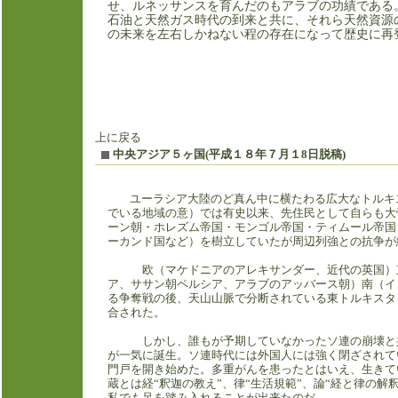
せ、ルネッサンスを育んだのもアラブの功績である
石油と天然ガス時代の到来と共に、それら天然資源
の未来を左右しかねない程の存在になって歴史に再
上に戻る
中央アジア５ヶ国(平成１８年７月１8日脱稿)
ユーラシア大陸のど真ん中に横たわる広大なトルキス
でいる地域の意）では有史以来、先住民として自らも大
ーン朝・ホレズム帝国・モンゴル帝国・ティムール帝国
ーカンド国など）を樹立していたが周辺列強との抗争が
欧（マケドニアのアレキサンダー、近代の英国）東
ア、ササン朝ペルシア、アラブのアッバース朝）南（イ
る争奪戦の後、天山山脈で分断されている東トルキスタ
合された。
しかし、誰もが予期していなかったソ連の崩壊と共
が一気に誕生。ソ連時代には外国人には強く閉ざされて
門戸を開き始めた。多重がんを患ったとはいえ、生きて
蔵とは経“釈迦の教え”、律“生活規範”、論“経と律の解