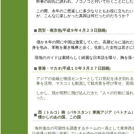
幹事の田氏に誘われ、ノコノコ
この際、永年のご恩返しに多少なりともお役に立ちたい
が、こんなに楽しかった真因は何だったのだろうか？
西安・南京他(平成９年４月２３日脱稿)
僅か８年の間に中国は激変していた。高層ビルに溢れた町
身を包み、革靴を履き颯爽と歩く。化粧した女性は若さに
現地のガイドは素晴らしく綺麗な日本語を喋り、胸を張
香港・マカオ(平成１０年３月２７日脱稿)
アジアの金融と物流センターとして21世紀を泳ぎ切れ
事を活用、マスコミも動員して観光客を呼び寄せ、英国
しかし、我が視野に飛び込んだきた『人々の行動に溢れ
った。
西（トルコ）南（パキスタン）東南アジア（ベトナム）(平
懐かしのあの国、この国
海外進出の可能性を調査するチームの一員として東奔西
計画通り順調に発展しているか否かの総合評価を目的に、定