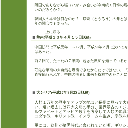
隣国でありながら啀（いが）み合いが今尚続く日韓の現
いのだろうか？。
韓国人の本音は何なのか？。蟷螂（とうろう）の斧とは
年の関心でもあった。
上に戻る
華南(平成１３年４月１５日脱稿)
中国訪問は平成元年11～12月、平成９年２月に次い
はあった。
前２回間、たったの７年間に起きた激変を知っているか
荘厳な華南の大自然を堪能できたからだけではない。『
直接触れられて、中国の明るい未来を祝福できたことに
大シ
リア(平成17年8月25日脱稿)
人類１万年の歴史でアラブの地ほど長期に亘って大
い。遠い過去には四大文明の半分、世界最古のエジ
ルファベットとアラビア数字を考案して人類の知識
ユダヤ教・キリスト教・イスラームを生み、宗教を
更には、欧州が暗黒時代と言われていた頃、ギリシ