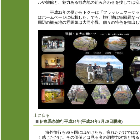
ルや旅館と、魅力ある観光地の組み合わせを捜しては安
平成
22
年の夏からトクーは『フラッシュマーケッ
はホームページに転載した。でも、旅行地は毎回異なっ
周辺の観光地の雰囲気は大同小異。個々の特色を抽出し
上に戻る
伊東
温泉旅行平成24年(平成24年2月20日脱稿
)
海外旅行も96ヶ国に出かけたら、疲れただけでは
く感じただけ。その価値とは見る者の洞察力次第と悟る