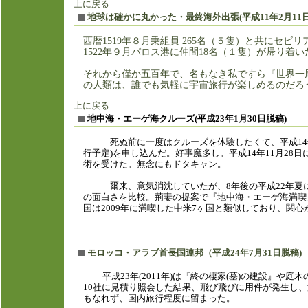
上に戻る
地球は確かに丸かった
・最終海外出張(平成11年2月11
西暦1519年８月乗組員 265名（５隻）と共に
1522年９月パロス港に仲間18名（１隻）が帰り
それから僅か五百年で、名もなき私ですら『世界一
の人類は、誰でも気軽に宇宙旅行が楽しめるのだろ
上に戻る
地中海・エーゲ海クルーズ(平成23年1月30日脱稿)
死ぬ前に一度はクルーズを体験したくて、平成14年秋
行予定)を申し込んだ。好事魔多し。平成14年11月28日
術を受けた。無念にもドタキャン。
爾来、意気消沈していたが、8年後の平成22年夏に
の面白さを比較。荊妻の提案で『地中海・エーゲ海満喫
国は2009年に満喫した中米7ヶ国と類似しており、関
上に戻
モロッコ・アラブ首長国連邦（平成24年7月31日脱稿)
平成23年(2011年)は『終の棲家(墓)の建設』や庭
10社に見積り照会した結果、飛び飛びに用件が発生し
もなれず、国内旅行程度に留まった。