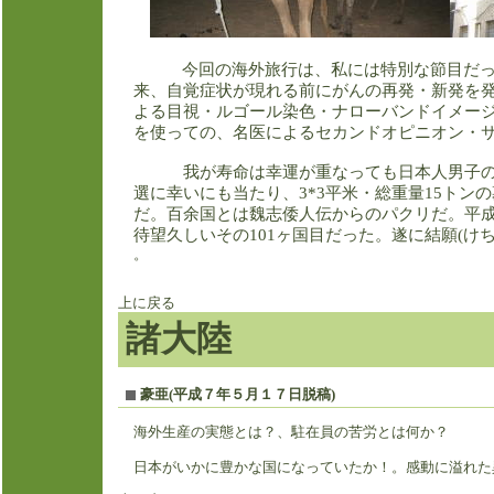
今回の海外旅行は、私には特別な節目だ
来、自覚症状が現れる前にがんの再発・新発を
よる目視・ルゴール染色・ナローバンドイメー
を使っての、名医によるセカンドオピニオン・
我が寿命は幸運が重なっても日本人男子の
選に幸いにも当たり、
3*3
平米・総重量
15
トンの
だ。百余国とは魏志倭人伝からのパクリだ。平
待望久しいその
101
ヶ国目だった。遂に結願
(
け
。
上に
戻る
諸大陸
豪亜(平成７年５月１７日脱稿)
海外生産の実態とは？、駐在員の苦労とは何か？
日本がいかに豊かな国になっていたか！。感動に溢れた