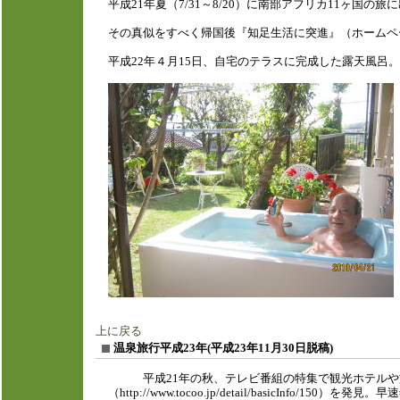
平成21年夏（7/31～8/20）に南部アフリカ11ヶ
その真似をすべく帰国後『知足生活に突進』（ホームペ
平成22年４月15日、自宅のテラスに完成した露天風
上に戻る
温泉旅行平成23年(平成23年11月30日脱稿)
平成
21
年の秋、テレビ番組の特集で観光ホテルや
（
http://www.tocoo.jp/detail/basicInfo/150
）を発見。早速