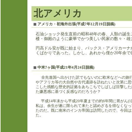
北アメリカ
アメリカ・初海外出張(平成7年12月19日脱稿)
石油ショック発生直前の昭和
48
年の春、人類の誕生
楼・御殿のように豪華でかつ美しい民家の数々・雄
円高ドル安が既に始まり、パックス・アメリカーナ
くばかりであった。しかし、あれから僅か
20
年余で
中米7ヶ国(平成21年4月24日脱稿)
全先進国へ出かけた訳でもないのに欧米などへの旅行
やアフリカ等の大自然や古代遺跡を訪ねたいと次第に思
こした残酷な歴史的証拠をあちこちでしばしば目撃した
た嫌悪感に基づく反感なのだろうか？
平成
14
年末から平成
20
年夏までの約
6
年間に胃がん
(1
私は、余生が遂に限られて来たと認めざるを得なくなっ
たのだ。既に南米のインカ帝国は訪問したので、今回は
た。