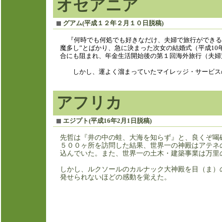
オセアニア
グアム(平成１２年２月１０日脱稿
)
『何時でも何処でも好きなだけ、夫婦で旅行ができる人
魔多し”とばかり、急に決まった次女の結婚式（平成10年
合にも阻まれ、年金生活開始後の第１回海外旅行（夫婦
しかし、運よく溜まっていたマイレッジ・サービスの
アフリカ
エジプト(平成16年2月1日脱稿)
先哲は『井の中の蛙、大海を知らず』と、良くぞ喝
５００ヶ所を訪問した結果、世界一の神殿はアテネ
込んでいた。また、世界一の土木・建築事業は万里
しかし、ルクソールのカルナック大神殿を目（ま）
発せられないほどの感動を覚えた。