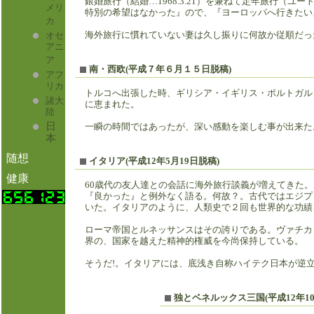
銀婚旅行（結婚…1968.3.21）を兼ねて定年旅行（
メリ
特別の希望はなかった』ので、『ヨーロッパへ行きたい
カ
オセ
海外旅行に慣れていない妻は久し振りに何故か従順だっ
アニ
ア
南・西欧(平成７年６月１５日脱稿)
アフ
リカ
トルコへ出張した時、ギリシア・イギリス・ポルトガル
諸大
に恵まれた。
陸
日
一瞬の時間ではあったが、深い感動を楽しむ事が出来た
本
随想
イタリア(平成12年5月19日脱稿)
健康
60歳代の友人達との会話に海外旅行談義が増えてきた
『良かった』と例外なく語る。何故？。古代ではエジプ
いた。イタリアのように、人類史で２
ローマ帝国とルネッサンスはその誇りである。ヴァチカ
界の、国家を越えた精神的権威を今尚保持している。
そうだ!。イタリアには、底浅き自称ハイテク日本が逆
独とベネルックス三国(平成12年10