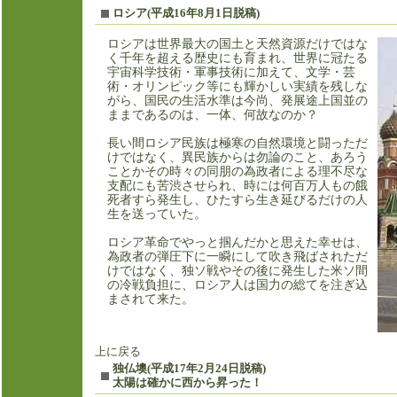
ロシ
ア(平成16年8月1日脱稿)
ロシアは世界最大の国土と天然資源だけではな
く千年を超える歴史にも育まれ、世界に冠たる
宇宙科学技術・軍事技術に加えて、文学・芸
術・オリンピック等にも輝かしい実績を残しな
がら、国民の生活水準は今尚、発展途上国並の
ままであるのは、一体、何故なのか？
長い間ロシア民族は極寒の自然環境と闘っただ
けではなく、異民族からは勿論のこと、あろう
ことかその時々の同朋の為政者による理不尽な
支配にも苦渋させられ、時には何百万人もの餓
死者すら発生し、ひたすら生き延びるだけの人
生を送っていた。
ロシア革命でやっと掴んだかと思えた幸せは、
為政者の弾圧下に一瞬にして吹き飛ばされただ
けではなく、独ソ戦やその後に発生した米ソ間
の冷戦負担に、ロシア人は国力の総てを注ぎ込
まされて来た。
上に戻る
独仏墺(平成17年2月24日脱稿)
太陽は確かに西から昇った！