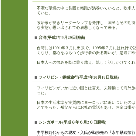
不潔な環境の中に貧困と雑踏が渦巻いていると、欧米人
ていた。
政治家が良きリーダーシップを発揮し、国民もその期待
な実態が思い出されて心底悲しくなって来る。
台湾(平成7年9月29日脱稿)
台湾には1991年３月に出張で、1995年７月には旅
くなり、都心をぶらつく歩行者の振る舞いが、急速に欧
日本人への恨みを既に乗り越え、親しく話しかけてくれ
フィ
リピン・錫婚旅行(平成7年10月18日脱稿)
フィリピンがいかに近い国とは言え、夫婦揃って海外旅
った。
日本の生活水準が実質的にヨーロッパに追いついたのは
とであった。岳父からはお礼の電話もあり、お金は掛か
シンガポール(平成８年６月2０日脱稿)
中学校時代からの親友・入氏が勤務先の『永年勤続旅行