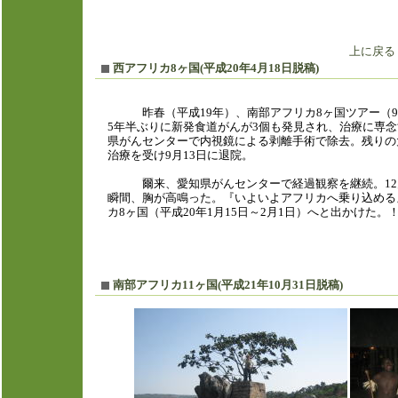
上に
戻る
西アフリカ8ヶ国(平成20年4月18日脱稿)
昨春（平成19年）、南部アフリカ8ヶ国ツアー（9月
5年半ぶりに新発食道がんが3個も発見され、治療に専
県がんセンターで内視鏡による剥離手術で除去。残りの
治療を受け9月13日に退院。
爾来、愛知県がんセンターで経過観察を継続。12月
瞬間、胸が高鳴った。『いよいよアフリカへ乗り込める
カ8ヶ国（平成20年1月15日～2月1日）へと出か
南部アフリカ11ヶ国(平成21年10月31日脱稿)