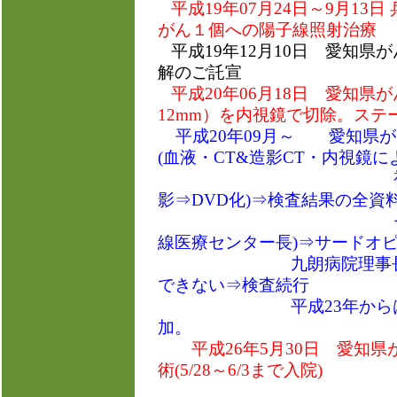
平成19年07月24日～9月1
がん１個への陽子線照射治療
平成19年12月10日 愛知
解のご託宣
平成20年06月18日 愛知
12mm）を内視鏡で切除。ステ
平成20年09月～ 愛知県がん
(血液・CT&造影CT・内視鏡に
視&ルゴール染色
影⇒DVD化)⇒検査結果の全資
セカンドオピニ
線医療センター長)⇒サードオピ
九朗病院理事長)⇒疑
できない⇒検査続行
平成23年からはNarrow 
加。
平成26年5月30日 愛知
術(5/28～6/3まで入院)