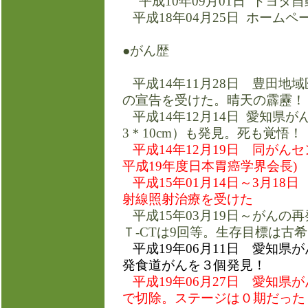
平成10年09月01日 トヨタ
平成18年04月25日 ホームペ
●がん歴
平成14年11月28日 豊田地
の宣告を受けた。晴天の霹靂！
平成14年12月14日 愛知県
3＊10cm）も発見。死も覚悟！
平成14年12月19日 同がん
平成19年度日本胃癌学界会長)
平成15年01月14日～3月1
射線照射治療を受けた
平成15年03月19日～がんの
Ｔ-CTは9回等。生存目標は古
平成19年06月11日 愛知
発食道がんを３個発見！
平成19年06月27日 愛知
で切除。ステージは０期だった