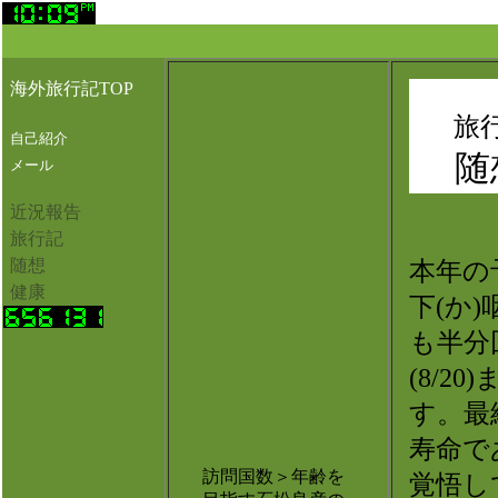
海外旅行記TOP
旅行
自己紹介
随
メール
近況報告
旅行記
随想
本年の
健康
下(か
も半分
(8/2
す。最
寿命で
訪問国数＞年齢を
覚悟し