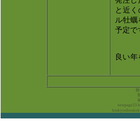
発注し
と近く
ル牡蠣
予定で
良い年
旅
newpage2
kinkyouhouk