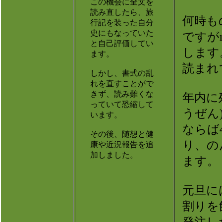
この機会に全文を
読み直したら、旅
何時も
行記を装った自分
史にもなっていた
ですが
と自己評価してい
します
ます。
読まれ
しかし、書式の乱
れを直すことがで
きず、読み難くな
年内に
っていて恐縮して
うぜん
います。
ならば
その後、随想と健
り、の
康や近況報告を追
加しました。
ます。
元旦に
割りを