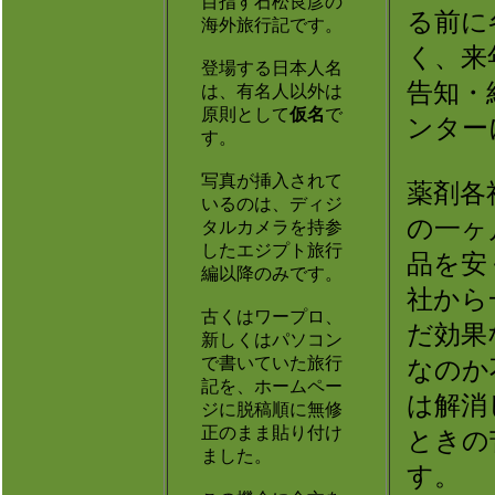
目指す石松良彦の
る前に
海外旅行記です。
く、来
登場する日本人名
告知・
は、有名人以外は
原則として
仮名
で
ンター
す。
写真が挿入されて
薬剤各
いるのは、ディジ
の一ヶ
タルカメラを持参
したエジプト旅行
品を安
編以降のみです。
社から
古くはワープロ、
だ効果
新しくはパソコン
で書いていた旅行
なのか
記を、ホームペー
は解消
ジに脱稿順に無修
正のまま貼り付け
ときの
ました。
す。